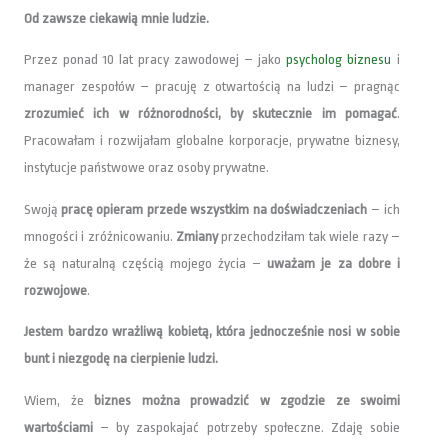
Od zawsze ciekawią mnie ludzie.
Przez ponad 10 lat pracy zawodowej – jako
psycholog biznesu
i
manager zespołów – pracuję z otwartością na ludzi – pragnąc
zrozumieć ich w różnorodności, by skutecznie im pomagać
.
Pracowałam i rozwijałam globalne korporacje, prywatne biznesy,
instytucje państwowe oraz osoby prywatne.
Swoją
pracę opieram przede wszystkim na doświadczeniach
–
ich
mnogości i zróżnicowaniu.
Zmiany
przechodziłam tak wiele razy –
że są naturalną częścią mojego życia –
uważam je za dobre i
rozwojowe
.
Jestem bardzo wrażliwą kobietą, która jednocześnie nosi w sobie
bunt i niezgodę na cierpienie ludzi.
Wiem, że
biznes można prowadzić w zgodzie ze swoimi
wartościami
– by zaspokajać potrzeby społeczne. Zdaję sobie