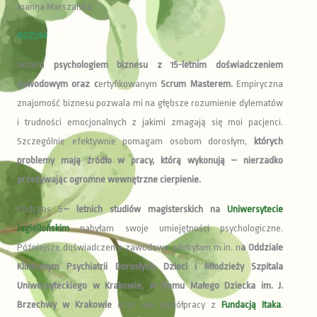
Joanna Marszalska
ROZUM
Jestem
psychologiem biznesu z 15-letnim doświadczeniem
zawodowym oraz c
ertyfikowanym
Scrum Masterem.
Empiryczna
znajomość biznesu pozwala mi na głębsze rozumienie dylematów
i trudności emocjonalnych z jakimi zmagają się moi pacjenci.
Szczególnie efektywnie pomagam osobom dorosłym,
których
problemy mają źródło w pracy, którą wykonują – nierzadko
przeżywając ogromne wewnętrzne cierpienie.
Podczas 5
– letnich studiów magisterskich na
Uniwersytecie
Jagiellońskim
nabyłam swoje umiejętności psychologiczne.
Późniejsze doświadczenie zawodowe zdobyłam m.in. n
a Oddziale
Klinicznym Psychiatrii Dorosłych, Dzieci i Młodzieży Szpitala
Uniwersyteckiego w Krakowie, w Domu Małego Dziecka im. J.
Brzechwy w Krakowie
oraz we współpracy z
Fundacją Itaka
.