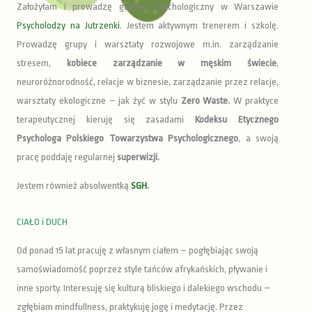
Założyłam i prowadzę gabinet psychologiczny w Warszawie
Psycholodzy na Jutrzenki
. Jestem aktywnym trenerem i szkolę.
Prowadzę grupy i warsztaty rozwojowe m.in. zarządzanie
stresem,
kobiece zarządzanie w męskim świecie
,
neuroróżnorodność, relacje w biznesie, zarządzanie przez relacje,
warsztaty ekologiczne – jak żyć w stylu
Zero Waste.
W praktyce
terapeutycznej kieruję się zasadami
Kodeksu Etycznego
Psychologa Polskiego Towarzystwa Psychologicznego
, a swoją
pracę poddaję regularnej
superwizji.
Jestem również absolwentką
SGH
.
CIAŁO i DUCH
Od ponad 15 lat pracuję z własnym ciałem – pogłębiając swoją
samoświadomość poprzez style tańców afrykańskich, pływanie i
inne sporty. Interesuję się kulturą bliskiego i dalekiego wschodu –
zgłębiam mindfullness, praktykuję jogę i medytację. Przez