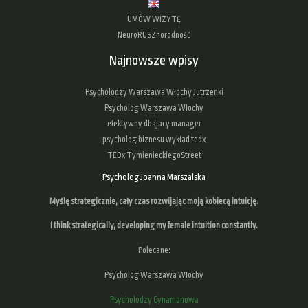
UMÓW WIZYTĘ
NeuroRUSZnorodność
Najnowsze wpisy
Psycholodzy Warszawa Włochy Jutrzenki
Psycholog Warszawa Włochy
efektywny dbajacy manager
psycholog biznesu wykład tedx
TEDx TymienieckiegoStreet
Psycholog Joanna Marszalska
Myślę strategicznie, cały czas rozwijając moją kobiecą intuicję.
I think strategically, developing
my female intuition
constantly.
Polecane:
Psycholog Warszawa Włochy
Psycholodzy Cynamonowa