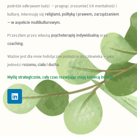
podróże odkrywam ludzi – pragnąc zrozumieć ich mentalność i
kulturę. Interesuję się
religiami, polityką i prawem, zarządzaniem
– w aspekcie multikulturowym.
Przeszłam przez własną
psychoterapię indywidualną
oraz
coaching.
Ważne jest dla mnie holistyczne podejście do człowieka – jako
jedności
rozumu, ciała i ducha.
Myślę strategicznie, cały czas rozwijając moją kobiecą intuicję.
L
i
n
k
e
d
i