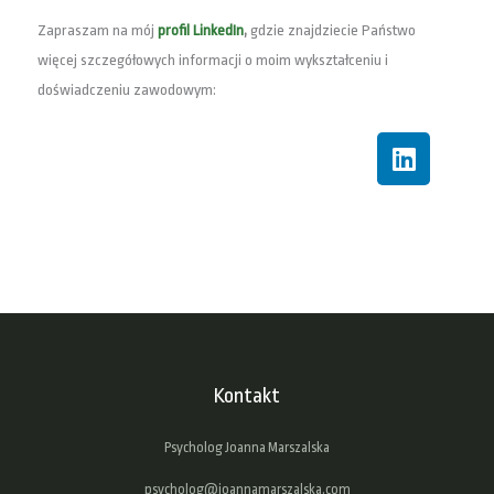
Zapraszam na mój
profil LinkedIn
,
gdzie znajdziecie Państwo
więcej szczegółowych informacji o moim wykształceniu i
doświadczeniu zawodowym:
L
i
n
k
e
d
i
n
Kontakt
Psycholog Joanna Marszalska
psycholog@joannamarszalska.com