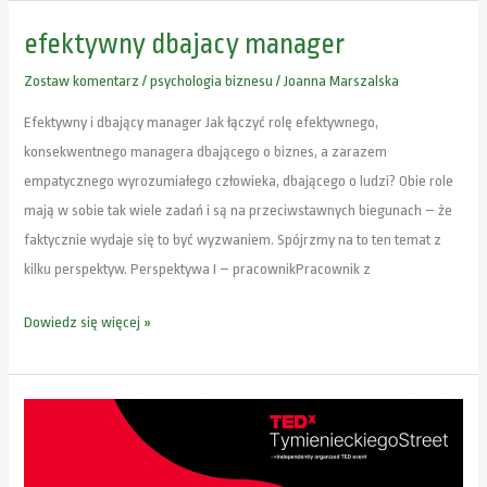
efektywny dbajacy manager
efektywny
dbajacy
Zostaw komentarz
/
psychologia biznesu
/
Joanna Marszalska
manager
Efektywny i dbający manager Jak łączyć rolę efektywnego,
konsekwentnego managera dbającego o biznes, a zarazem
empatycznego wyrozumiałego człowieka, dbającego o ludzi? Obie role
mają w sobie tak wiele zadań i są na przeciwstawnych biegunach – że
faktycznie wydaje się to być wyzwaniem. Spójrzmy na to ten temat z
kilku perspektyw. Perspektywa I – pracownikPracownik z
Dowiedz się więcej »
psycholog
biznesu
wykład