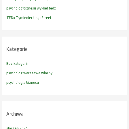
a
psycholog biznesu wykład tedx
:
TEDx TymienieckiegoStreet
Kategorie
Bez kategorii
psycholog warszawa włochy
psychologia biznesu
Archiwa
styczeń 2024