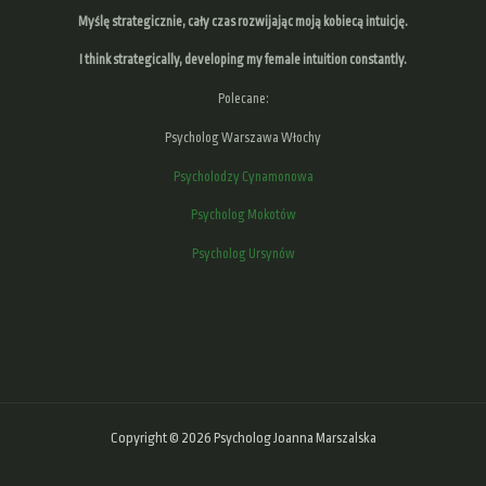
Myślę strategicznie, cały czas rozwijając moją kobiecą intuicję.
I think strategically, developing
my female intuition
constantly.
Polecane:
Psycholog Warszawa Włochy
Psycholodzy Cynamonowa
Psycholog Mokotów
Psycholog Ursynów
Copyright © 2026 Psycholog Joanna Marszalska