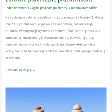
w
Jeden komentarz
/
agile
,
psychologia biznesu
/
Joanna Marszalska
branży
IT
Na co dzień w gabinecie spotykam się z pacjentami z branży IT, którzy
wpływa
mierzą się z objawami wypalenia zawodowego, doświadczają
na
trudności w motywacji, tęsknoty za stanem „flow” w pracy, poczucia
zdrowie
zmęczenia i utraty energii, dystansowania się od własnej pracy,
psychiczne
negatywnej oceny pracy innych, spadkiem własnej efektywności.
pracowników?
Wszystko na bazie pewnego rodzaju ‘zawodu’ kumulującego frustrację
przez lata.
Dowiedz się więcej »
Idea
Work
Life
Balance