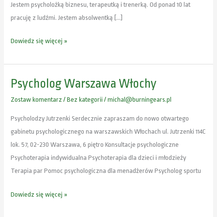
Jestem psycholożką biznesu, terapeutką i trenerką. Od ponad 10 lat
pracuję z ludźmi. Jestem absolwentką […]
Dowiedz się więcej »
Psycholog Warszawa Włochy
Psycholog
Warszawa
Zostaw komentarz
/
Bez kategorii
/
michal@burningears.pl
Włochy
Psycholodzy Jutrzenki Serdecznie zapraszam do nowo otwartego
gabinetu psychologicznego na warszawskich Włochach ul. Jutrzenki 114C
lok. 57, 02-230 Warszawa, 6 piętro Konsultacje psychologiczne
Psychoterapia indywidualna Psychoterapia dla dzieci i młodzieży
Terapia par Pomoc psychologiczna dla menadżerów Psycholog sportu
Dowiedz się więcej »