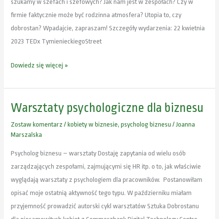
szukamy w szefach i szefowych? Jak nam jest w zespołach? Czy w
firmie faktycznie może być rodzinna atmosfera? Utopia to, czy
dobrostan? Wpadajcie, zapraszam! Szczegóły wydarzenia: 22 kwietnia
2023 TEDx TymienieckiegoStreet
Dowiedz się więcej »
Warsztaty psychologiczne dla biznesu
Warsztaty
psychologiczne
Zostaw komentarz
/
kobiety w biznesie
,
psycholog biznesu
/
Joanna
dla
Marszalska
biznesu
Psycholog biznesu – warsztaty Dostaję zapytania od wielu osób
zarządzających zespołami, zajmującymi się HR itp. o to, jak właściwie
wyglądają warsztaty z psychologiem dla pracowników. Postanowiłam
opisać moje ostatnią aktywność tego typu. W październiku miałam
przyjemność prowadzić autorski cykl warsztatów Sztuka Dobrostanu