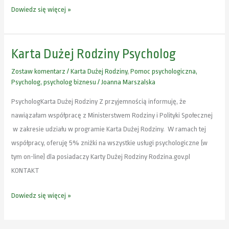
Dowiedz się więcej »
Karta Dużej Rodziny Psycholog
Karta
Dużej
Zostaw komentarz
/
Karta Dużej Rodziny
,
Pomoc psychologiczna
,
Rodziny
Psycholog
,
psycholog biznesu
/
Joanna Marszalska
Psycholog
PsychologKarta Dużej Rodziny Z przyjemnością informuję, że
nawiązałam współpracę z Ministerstwem Rodziny i Polityki Społecznej
w zakresie udziału w programie Karta Dużej Rodziny. W ramach tej
współpracy, oferuję 5% zniżki na wszystkie usługi psychologiczne (w
tym on-line) dla posiadaczy Karty Dużej Rodziny Rodzina.gov.pl
KONTAKT
Dowiedz się więcej »