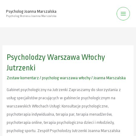
Przejdź
Psycholog Joanna Marszalska
do
Psycholog Biznesu Joanna Marszalska
treści
Psycholodzy Warszawa Włochy
Psycholodzy
Warszawa
Jutrzenki
Włochy
Zostaw komentarz
/
psycholog warszawa włochy
/
Joanna Marszalska
Jutrzenki
Gabinet psychologiczny na Jutrzenki Zapraszamy do skorzystania z
usług specjalistów pracujących w gabinecie psychologicznym na
warszawskich Włochach Usługi: Konsultacje psychologiczne,
psychoterapia indywidualna, terapia par, terapia menadżerów,
psychoterapia online, terapia psychologiczna dzieci i młodzieży,
psycholog sportu. Zespół Psycholodzy Jutrzenki Joanna Marszalska