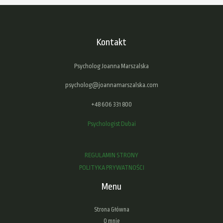
Kontakt
Psycholog Joanna Marszalska
psycholog@joannamarszalska.com
+48 606 331 800
Psychologist Dubai
REGULAMIN STRONY
POLITYKA PRYWATNOŚCI
Menu
Strona Główna
O mnie