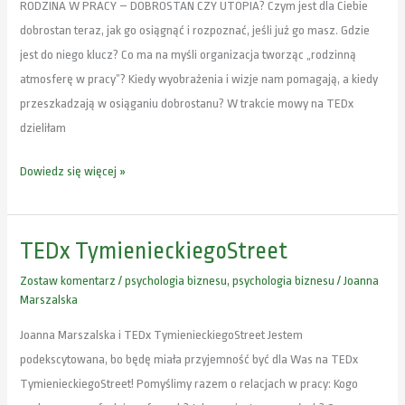
RODZINA W PRACY – DOBROSTAN CZY UTOPIA? Czym jest dla Ciebie
dobrostan teraz, jak go osiągnąć i rozpoznać, jeśli już go masz. Gdzie
jest do niego klucz? Co ma na myśli organizacja tworząc „rodzinną
atmosferę w pracy”? Kiedy wyobrażenia i wizje nam pomagają, a kiedy
przeszkadzają w osiąganiu dobrostanu? W trakcie mowy na TEDx
dzieliłam
Dowiedz się więcej »
TEDx TymienieckiegoStreet
TEDx
TymienieckiegoStreet
Zostaw komentarz
/
psychologia biznesu
,
psychologia biznesu
/
Joanna
Marszalska
Joanna Marszalska i TEDx TymienieckiegoStreet Jestem
podekscytowana, bo będę miała przyjemność być dla Was na TEDx
TymienieckiegoStreet! Pomyślimy razem o relacjach w pracy: Kogo