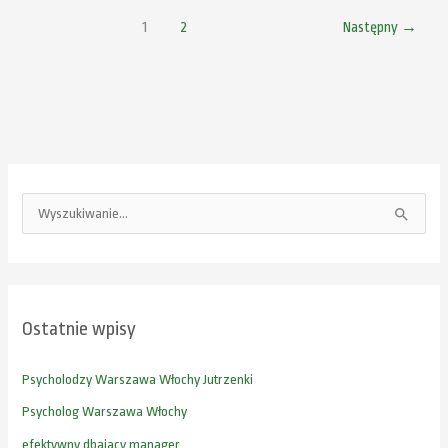
1
2
Następny
→
S
z
u
k
Ostatnie wpisy
a
j
Psycholodzy Warszawa Włochy Jutrzenki
d
Psycholog Warszawa Włochy
l
efektywny dbajacy manager