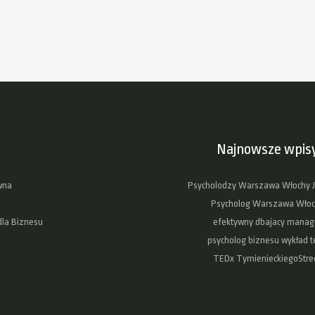
Najnowsze wpis
wna
Psycholodzy Warszawa Włochy J
Psycholog Warszawa Włoc
dla Biznesu
efektywny dbajacy manag
psycholog biznesu wykład t
TEDx TymienieckiegoStre