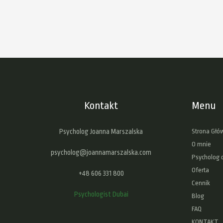
Kontakt
Menu
Psycholog Joanna Marszalska
Strona Głó
O mnie
psycholog@joannamarszalska.com
Psycholog 
Oferta
+48 606 331 800
Cennik
Psychologist Dubai
Blog
FAQ
KONTAKT