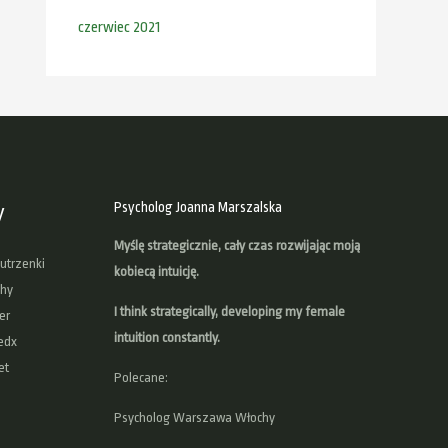
czerwiec 2021
Psycholog Joanna Marszalska
y
Myślę strategicznie, cały czas rozwijając moją
utrzenki
kobiecą intuicję.
hy
I think strategically, developing
my female
er
intuition
constantly.
edx
et
Polecane:
Psycholog Warszawa Włochy