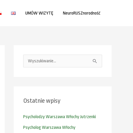
UMÓW WIZYTĘ
NeuroRUSZnorodność
S
z
u
k
Ostatnie wpisy
a
j
Psycholodzy Warszawa Włochy Jutrzenki
d
Psycholog Warszawa Włochy
l