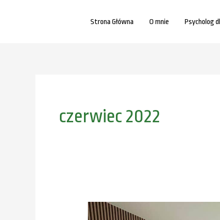
Przejdź
do
Strona Główna
O mnie
Psycholog d
treści
czerwiec 2022
Psycholog