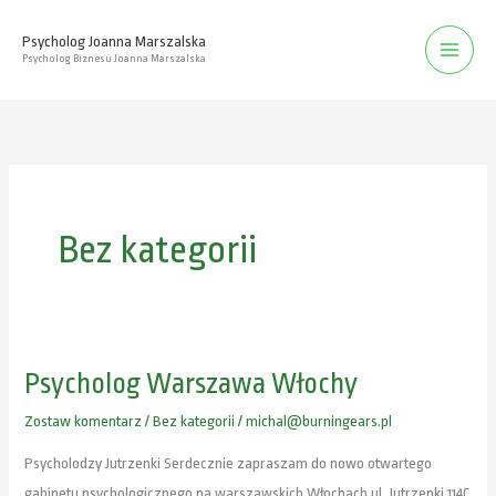
Przejdź
Psycholog Joanna Marszalska
do
Psycholog Biznesu Joanna Marszalska
treści
Bez kategorii
Psycholog Warszawa Włochy
Psycholog
Warszawa
Zostaw komentarz
/
Bez kategorii
/
michal@burningears.pl
Włochy
Psycholodzy Jutrzenki Serdecznie zapraszam do nowo otwartego
gabinetu psychologicznego na warszawskich Włochach ul. Jutrzenki 114C