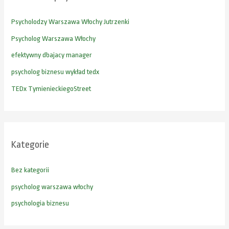
j
Psycholodzy Warszawa Włochy Jutrzenki
d
Psycholog Warszawa Włochy
l
efektywny dbajacy manager
a
psycholog biznesu wykład tedx
:
TEDx TymienieckiegoStreet
Kategorie
Bez kategorii
psycholog warszawa włochy
psychologia biznesu