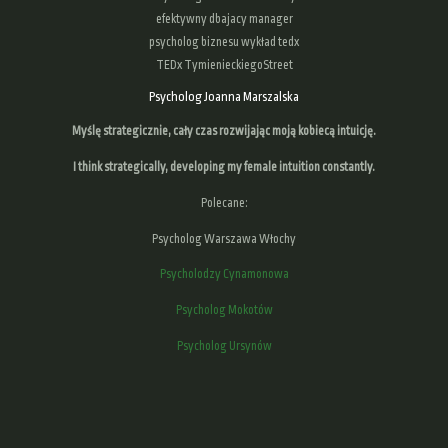
efektywny dbajacy manager
psycholog biznesu wykład tedx
TEDx TymienieckiegoStreet
Psycholog Joanna Marszalska
Myślę strategicznie, cały czas rozwijając moją kobiecą intuicję.
I think strategically, developing
my female intuition
constantly.
Polecane:
Psycholog Warszawa Włochy
Psycholodzy Cynamonowa
Psycholog Mokotów
Psycholog Ursynów