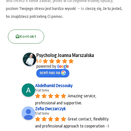
Jeśli chcesz o siebie zadbać, jesteś w szczególnie trudnej sytuacji,
poziom Twojego stresu jest bardzo wysoki
– to
cieszę się, że tu jesteś,
bo znajdziesz potrzebną Ci pomoc.
Kontakt
Psycholog Joanna Marszalska
5.0
powered by
G
o
o
g
l
e
oceń nas na
Abdelhamid Dessouky
5 lat temu
Amazing service, 
professional and supportive.
Zofia Owczarczyk
5 lat temu
Great contact, flexibility 
and professional approach to cooperation - I 