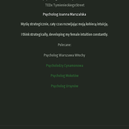
TEDx TymienieckiegoStreet
Psycholog Joanna Marszalska
Myślę strategicznie, cały czas rozwijając moją kobiecą intuicję.
I think strategically, developing
my female intuition
constantly.
Polecane:
Psycholog Warszawa Włochy
Psycholodzy Cynamonowa
Psycholog Mokotów
Psycholog Ursynów