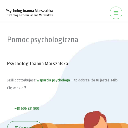
Przejdź
Psycholog Joanna Marszalska
do
Psycholog Biznesu Joanna Marszalska
treści
Pomoc psychologiczna
Psycholog Joanna Marszalska
Jeśli potrzebujesz
wsparcia psychologa
– to dobrze, że tu jesteś.​ Miło
Cię widzieć!
+48 606 331 800
Kontakt