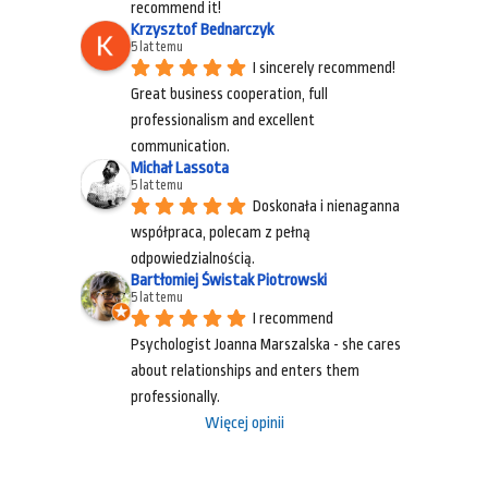
recommend it!
Krzysztof Bednarczyk
5 lat temu
I sincerely recommend! 
Great business cooperation, full 
professionalism and excellent 
communication.
Michał Lassota
5 lat temu
Doskonała i nienaganna 
współpraca, polecam z pełną 
odpowiedzialnością.
Bartłomiej Świstak Piotrowski
5 lat temu
I recommend 
Psychologist Joanna Marszalska - she cares 
about relationships and enters them 
professionally.
Więcej opinii