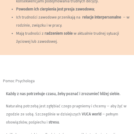
konsekwencjami podejmowania trudnych decyzji.
Powodem ich cierpienia jest presja zawodowa
;
Ich trudności zawodowe przenikają na
relacje interpersonalne
– w
rodzinie, związku i w pracy.
Mają trudności z
radzeniem sobie
w aktualnie trudnej sytuacji
życiowej lub zawodowej.
Pomoc Psychologa
Każdy z nas potrzebuje czasu, żeby poznać i zrozumieć bliżej siebie.
Naturalną potrzebą jest zgłębiać czego pragniemy i chcemy – aby żyć w
zgodzie ze sobą. Szczególnie w dzisiejszych
VUCA world
– pełnym
obowiązków, pośpiechu i
stresu
.