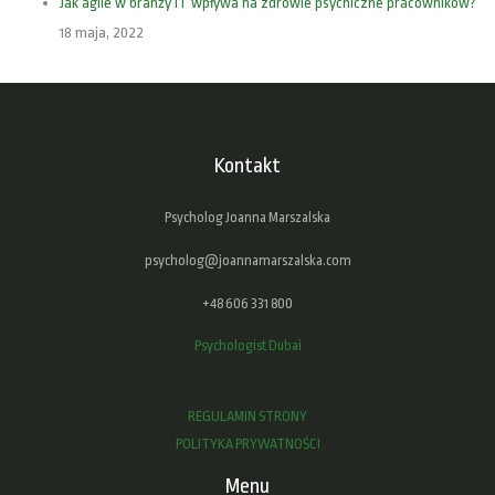
Jak agile w branży IT wpływa na zdrowie psychiczne pracowników?
18 maja, 2022
Kontakt
Psycholog Joanna Marszalska
psycholog@joannamarszalska.com
+48 606 331 800
Psychologist Dubai
REGULAMIN STRONY
POLITYKA PRYWATNOŚCI
Menu