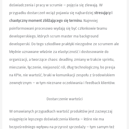
doświadczenia i pracy w scrumie – pojęcia się zlewają. W
przypadku dostarczeń wciąż pojawia się najbardziej
stresujący i
chaotyczny moment zbliżającego się terminu
. Najmniej
poinformowani procesowo wydają się być członkowie teamu
developerskiego, których scrum master ma background
developerski. Do tego szkodliwe praktyki niezgodne ze scrumem ale
błędnie uznawane właśnie za elastyczność i dostosowanie do
organizacji, a tworzące chaos: deadliny, zmiany w trakcie sprintu,
mieszanie, łączenie, niejasność ról, dług technologiczny, bo presja
na KPIe, nie wartość, braki w komunikacji zespołu z środowiskiem
zewnętrznym – w tym nieznane oczekiwania i feedback klientów.
Dostarczenie wartości
W omawianych przypadkach wartość produktów jest zazwyczaj
osiągnięcie lepszego doświadczenia klienta – które nie ma
bezpośredniego wpływu na przyrost sprzedaży – tym samym też