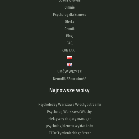
Strona Główna
O mnie
Psycholog dla Biznesu
Oferta
Cennik
Blog
FAQ
KONTAKT
UMÓW WIZYTĘ
NeuroRUSZnorodność
Najnowsze wpisy
Psycholodzy Warszawa Włochy Jutrzenki
Psycholog Warszawa Włochy
efektywny dbajacy manager
psycholog biznesu wykład tedx
TEDx TymienieckiegoStreet