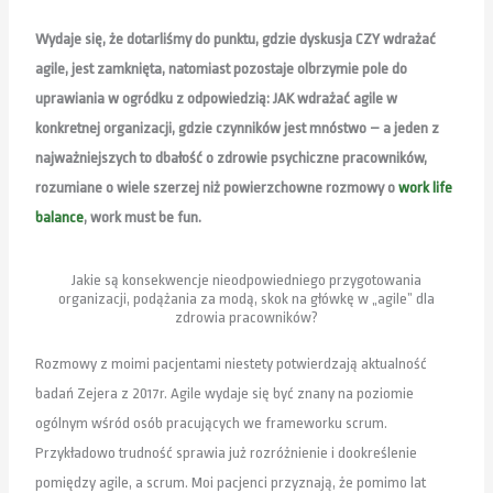
Wydaje się, że dotarliśmy do punktu, gdzie dyskusja CZY wdrażać
agile, jest zamknięta, natomiast pozostaje olbrzymie pole do
uprawiania w ogródku z odpowiedzią: JAK wdrażać agile w
konkretnej organizacji, gdzie czynników jest mnóstwo – a jeden z
najważniejszych to dbałość o zdrowie psychiczne pracowników,
rozumiane o wiele szerzej niż powierzchowne rozmowy o
work life
balance
, work must be fun.
Jakie są konsekwencje nieodpowiedniego przygotowania
organizacji, podążania za modą, skok na główkę w „agile” dla
zdrowia pracowników?
Rozmowy z moimi pacjentami niestety potwierdzają aktualność
badań Zejera z 2017r. Agile wydaje się być znany na poziomie
ogólnym wśród osób pracujących we frameworku scrum.
Przykładowo trudność sprawia już rozróżnienie i dookreślenie
pomiędzy agile, a scrum. Moi pacjenci przyznają, że pomimo lat