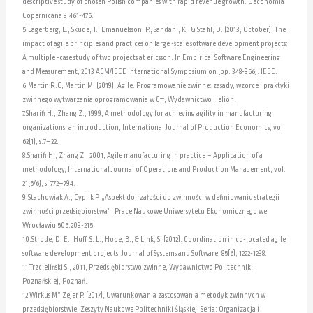
descriptive study of chosen Polish companies with rapid revenue growth. Oeconomia
Copernicana 3:461-475.
5.Lagerberg, L., Skude, T., Emanuelsson, P., Sandahl, K., & Stahl, D. (2013, October). The
impact of agile principles and practices on large -scale software development projects:
A multiple -case study of two projects at ericsson. In Empirical Software Engineering
and Measurement, 2013 ACM/IEEE International Symposium on (pp. 348-356). IEEE.
6.Martin R.C, Martin M. (2019), Agile. Programowanie zwinne: zasady, wzorce i praktyki
zwinnego wytwarzania oprogramowania w C#, Wydawnictwo Helion.
7.Sharifi H., Zhang Z., 1999, A methodology for achieving agility in manufacturing
organizations: an introduction, International Journal of Production Economics, vol.
62(1), s.7–22.
8.Sharifi H., Zhang Z., 2001, Agile manufacturing in practice – Application of a
methodology, International Journal of Operations and Production Management, vol.
21(5/6), s. 772–794.
9.Stachowiak A., Cyplik P. „Aspekt dojrzałości do zwinności w definiowaniu strategii
zwinności przedsiębiorstwa”. Prace Naukowe Uniwersytetu Ekonomicznego we
Wrocławiu 505:203-215.
10.Strode, D. E., Huff, S. L., Hope, B., & Link, S. (2012). Coordination in co-located agile
software development projects. Journal of Systems and Software, 85(6), 1222-1238.
11.Trzcieliński S., 2011, Przedsiębiorstwo zwinne, Wydawnictwo Politechniki
Poznańskiej, Poznań.
12.Wirkus M” Zejer P. (2017), Uwarunkowania zastosowania metodyk zwinnych w
przedsiębiorstwie, Zeszyty Naukowe Politechniki Śląskiej, Seria: Organizacja i