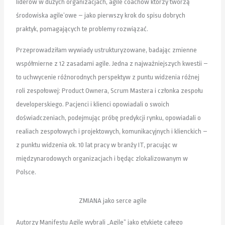
liderów w dużych organizacjach, agile coachów którzy tworzą
środowiska agile’owe – jako pierwszy krok do spisu dobrych
praktyk, pomagających te problemy rozwiązać.
Przeprowadziłam wywiady ustrukturyzowane, badając zmienne
współmierne z 12 zasadami agile. Jedna z najważniejszych kwestii –
to uchwycenie różnorodnych perspektyw z puntu widzenia różnej
roli zespołowej: Product Ownera, Scrum Mastera i członka zespołu
developerskiego. Pacjenci i klienci opowiadali o swoich
doświadczeniach, podejmując próbę predykcji rynku, opowiadali o
realiach zespołowych i projektowych, komunikacyjnych i klienckich –
z punktu widzenia ok. 10 lat pracy w branży IT, pracując w
międzynarodowych organizacjach i będąc zlokalizowanym w
Polsce.
ZMIANA jako serce agile
Autorzy Manifestu Agile wybrali „Agile” jako etykietę całego