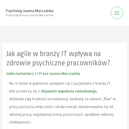
Przejdź
Psycholog Joanna Marszalska
do
Psycholog Biznesu Joanna Marszalska
treści
Jak agile w branży IT wpływa na
zdrowie psychiczne pracowników?
Jeden komentarz
/
/ Przez
Joanna Marszalska
Na co dzień w gabinecie spotykam się z pacjentami z branży IT,
którzy mierzą się z
objawami wypalenia zawodowego
,
doświadczają trudności w motywacji, tęsknoty za stanem „flow” w
pracy, poczucia zmęczenia i utraty energii, dystansowania się od
własnej pracy, negatywnej oceny pracy innych, spadkiem własnej
efektywności.