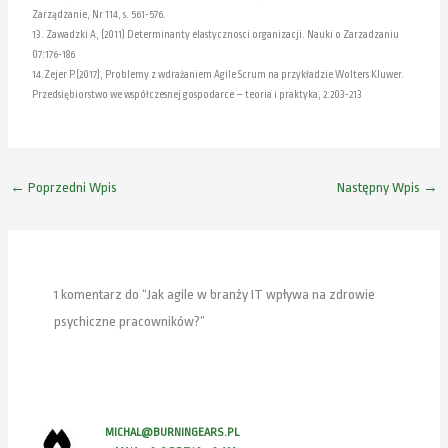
Zarządzanie, Nr 114, s. 561-576.
13. Zawadzki A, (2011) Determinanty elastycznosci organizacji. Nauki o Zarzadzaniu
07:176-186
14.Zejer P.(2017), Problemy z wdrażaniem Agile Scrum na przykładzie Wolters Kluwer.
Przedsiębiorstwo we współczesnej gospodarce – teoria i praktyka, 2:203-213
←
Poprzedni Wpis
Następny Wpis
→
1 komentarz do “Jak agile w branży IT wpływa na zdrowie
psychiczne pracowników?”
MICHAL@BURNINGEARS.PL