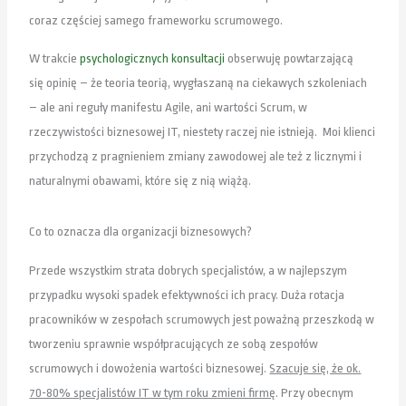
coraz częściej samego frameworku scrumowego.
W trakcie
psychologicznych konsultacji
obserwuję powtarzającą
się opinię – że teoria teorią, wygłaszaną na ciekawych szkoleniach
– ale ani reguły manifestu Agile, ani wartości Scrum, w
rzeczywistości biznesowej IT, niestety raczej nie istnieją. Moi klienci
przychodzą z pragnieniem zmiany zawodowej ale też z licznymi i
naturalnymi obawami, które się z nią wiążą.
Co to oznacza dla organizacji biznesowych?
Przede wszystkim strata dobrych specjalistów, a w najlepszym
przypadku wysoki spadek efektywności ich pracy. Duża rotacja
pracowników w zespołach scrumowych jest poważną przeszkodą w
tworzeniu sprawnie współpracujących ze sobą zespołów
scrumowych i dowożenia wartości biznesowej.
Szacuje się, że ok.
70-80% specjalistów IT w tym roku zmieni firmę
. Przy obecnym