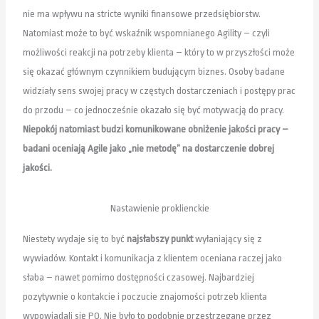
nie ma wpływu na stricte wyniki finansowe przedsiębiorstw.
Natomiast może to być wskaźnik wspomnianego Agility – czyli
możliwości reakcji na potrzeby klienta – który to w przyszłości może
się okazać głównym czynnikiem budującym biznes. Osoby badane
widziały sens swojej pracy w częstych dostarczeniach i postępy prac
do przodu – co jednocześnie okazało się być motywacją do pracy.
Niepokój natomiast budzi komunikowane obniżenie jakości pracy –
badani oceniają Agile jako „nie metodę” na dostarczenie dobrej
jakości.
Nastawienie proklienckie
Niestety wydaje się to być
najsłabszy punkt
wyłaniający się z
wywiadów. Kontakt i komunikacja z klientem oceniana raczej jako
słaba – nawet pomimo dostępności czasowej. Najbardziej
pozytywnie o kontakcie i poczucie znajomości potrzeb klienta
wypowiadali się PO. Nie było to podobnie przestrzegane przez