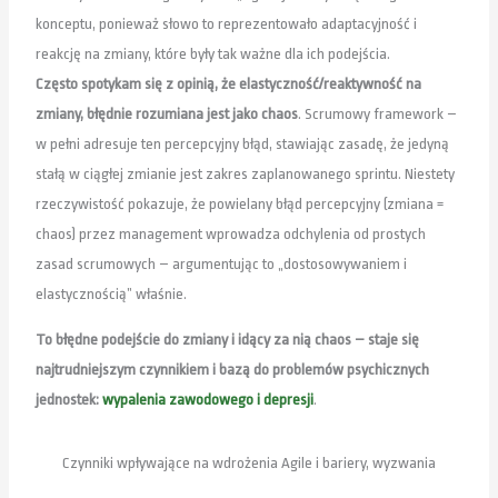
konceptu, ponieważ słowo to reprezentowało adaptacyjność i
reakcję na zmiany, które były tak ważne dla ich podejścia.
Często spotykam się z opinią, że elastyczność/reaktywność na
zmiany, błędnie rozumiana jest jako chaos
. Scrumowy framework –
w pełni adresuje ten percepcyjny błąd, stawiając zasadę, że jedyną
stałą w ciągłej zmianie jest zakres zaplanowanego sprintu. Niestety
rzeczywistość pokazuje, że powielany błąd percepcyjny (zmiana =
chaos) przez management wprowadza odchylenia od prostych
zasad scrumowych – argumentując to „dostosowywaniem i
elastycznością” właśnie.
To błędne podejście do zmiany i idący za nią chaos – staje się
najtrudniejszym czynnikiem i bazą do problemów psychicznych
jednostek:
wypalenia zawodowego i depresji
.
Czynniki wpływające na wdrożenia Agile i bariery, wyzwania