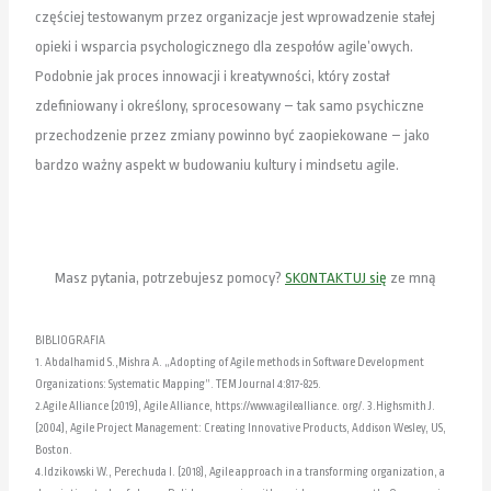
częściej testowanym przez organizacje jest wprowadzenie stałej
opieki i wsparcia psychologicznego dla zespołów agile’owych.
Podobnie jak proces innowacji i kreatywności, który został
zdefiniowany i określony, sprocesowany – tak samo psychiczne
przechodzenie przez zmiany powinno być zaopiekowane – jako
bardzo ważny aspekt w budowaniu kultury i mindsetu agile.
Masz pytania, potrzebujesz pomocy?
SKONTAKTUJ się
ze mną
BIBLIOGRAFIA
1. Abdalhamid S.,Mishra A. „Adopting of Agile methods in Software Development
Organizations: Systematic Mapping”. TEM Journal 4:817-825.
2.Agile Alliance (2019), Agile Alliance, https://www.agilealliance. org/. 3.Highsmith J.
(2004), Agile Project Management: Creating Innovative Products, Addison Wesley, US,
Boston.
4.Idzikowski W., Perechuda I. (2018), Agile approach in a transforming organization, a