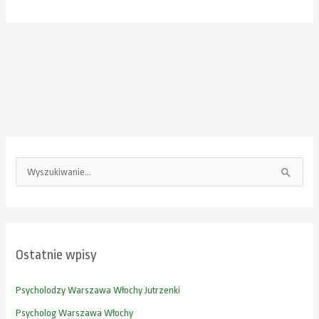
S
z
u
k
Ostatnie wpisy
a
j
Psycholodzy Warszawa Włochy Jutrzenki
d
Psycholog Warszawa Włochy