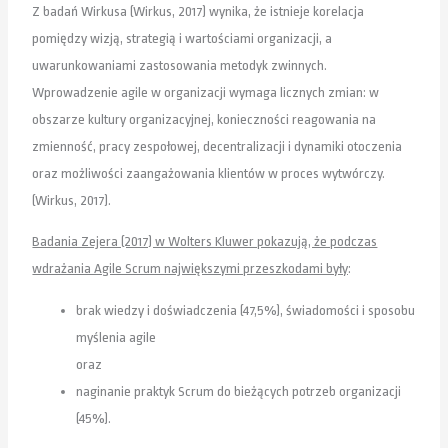
Z badań Wirkusa (Wirkus, 2017) wynika, że istnieje korelacja
pomiędzy wizją, strategią i wartościami organizacji, a
uwarunkowaniami zastosowania metodyk zwinnych.
Wprowadzenie agile w organizacji wymaga licznych zmian: w
obszarze kultury organizacyjnej, konieczności reagowania na
zmienność, pracy zespołowej, decentralizacji i dynamiki otoczenia
oraz możliwości zaangażowania klientów w proces wytwórczy.
(Wirkus, 2017).
Badania Zejera (2017) w Wolters Kluwer pokazują, że podczas
wdrażania Agile Scrum największymi przeszkodami były
:
brak wiedzy i doświadczenia (47,5%), świadomości i sposobu
myślenia agile
oraz
naginanie praktyk Scrum do bieżących potrzeb organizacji
(45%).