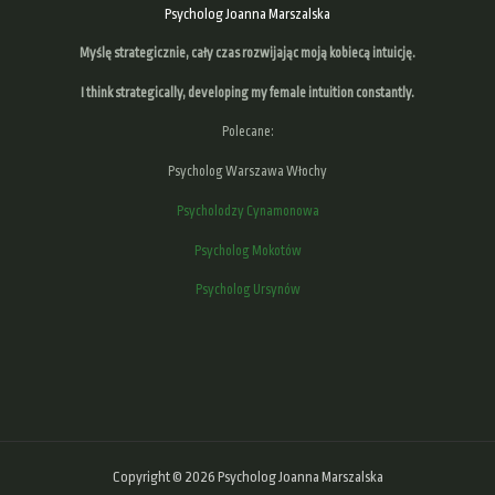
Psycholog Joanna Marszalska
Myślę strategicznie, cały czas rozwijając moją kobiecą intuicję.
I think strategically, developing
my female intuition
constantly.
Polecane:
Psycholog Warszawa Włochy
Psycholodzy Cynamonowa
Psycholog Mokotów
Psycholog Ursynów
Copyright © 2026 Psycholog Joanna Marszalska