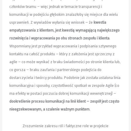
członków teamu – więc jednak w temacie transparencji i
komunikacji w podejściu głębokim znalazłoby się miejsce dla wielu
usprawnień. Z wywiadów wyłania się wniosek – że
kwestia
empatyzowania z klientem, jest kwestią wymagającą największego
rozwinięcia i wypracowania po obu stronach zespołu i klienta
.
Wspomniany jest przykład wypracowania i podpisania sztywnego
kontaktu na całość produktu – który z założenia jest sprzeczny z
agile – co może wynikać z braku świadomości po stronie klienta lub,
co gorsza – braku zaufania i partnerskiego podejścia do
dostarczyciela i twórcy produktu. Podobnie jak została ustalona linia
komunikacyjna i sposoby, częstotliwość spotkań w zespole Agile (co
ma efekty w postaci poczucia dobrej komunikacji wewnętrznej) –
dookreślenie procesu komunikacji na linii klient – zespół jest często
nieegzekwowanym, a szalenie ważnym punktem
.
Zrozumienie zakresu ról i faktyczne role w projekcie