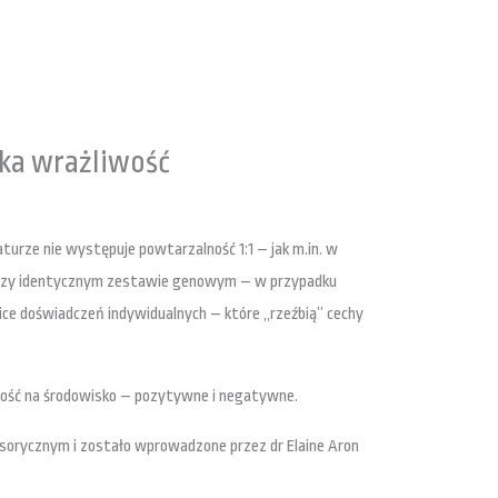
a wrażliwość
turze nie występuje powtarzalność 1:1 – jak m.in. w
przy identycznym zestawie genowym – w przypadku
ce doświadczeń indywidualnych – które „rzeźbią” cechy
iwość na środowisko – pozytywne i negatywne.
nsorycznym i zostało wprowadzone przez dr Elaine Aron