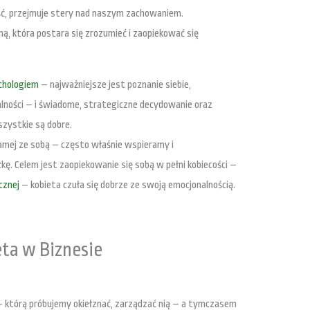
zęść, przejmuje stery nad naszym zachowaniem.
ną, która postara się zrozumieć i zaopiekować się
ychologiem
– najważniejsze jest poznanie siebie,
alności – i świadome, strategiczne decydowanie oraz
szystkie są dobre.
 samej ze sobą – często właśnie wspieramy i
. Celem jest zaopiekowanie się sobą w pełni kobiecości –
cznej
– kobieta czuła się dobrze ze swoją emocjonalnością.
ta w Biznesie
– którą próbujemy okiełznać, zarządzać nią – a tymczasem