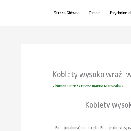
Przejdź
do
Strona Główna
O mnie
Psycholog d
treści
Kobiety wysoko wrażliw
2 komentarze
/
/ Przez
Joanna Marszalska
Kobiety wysok
Emocjonalność nie ma płci. Emocje dotyczą n