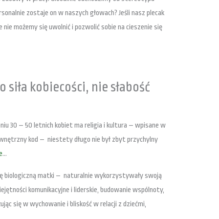
 personalnie zostaje on w naszych głowach? Jeśli nasz plecak
 nie możemy się uwolnić i pozwolić sobie na cieszenie się
 siła kobiecości, nie słabość
u 30 – 50 letnich kobiet ma religia i kultura – wpisane w
wnętrzny kod – niestety długo nie był zbyt przychylny
e
…
lę biologiczną matki – naturalnie wykorzystywały swoją
ejętności komunikacyjne i liderskie, budowanie wspólnoty,
jąc się w wychowanie i bliskość w relacji z dziećmi,