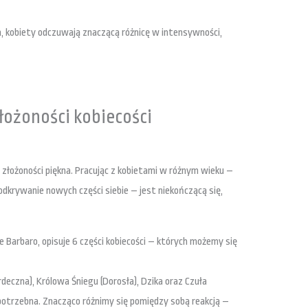
h, kobiety odczuwają znaczącą różnicę w intensywności,
łożoności kobiecości
złożoności piękna. Pracując z kobietami w różnym wieku –
i odkrywanie nowych części siebie – jest niekończącą się,
 Barbaro, opisuje 6 części kobiecości – których możemy się
eczna), Królowa Śniegu (Dorosła), Dzika oraz Czuła
 potrzebna. Znacząco różnimy się pomiędzy sobą reakcją –