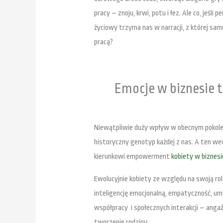
pracy – znoju, krwi, potu i łez. Ale co, jeśli
życiowy trzyma nas w narracji, z której same
pracą?
Emocje w biznesie to
Niewątpliwie duży wpływ w obecnym pokoleni
historyczny genotyp każdej z nas. A ten we
kierunkowi empowerment
kobiety w biznesi
Ewolucyjnie kobiety ze względu na swoją ro
inteligencję emocjonalną, empatyczność, umi
współpracy i społecznych interakcji – angażu
tworzenie rodziny.