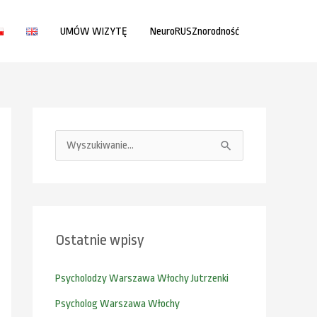
UMÓW WIZYTĘ
NeuroRUSZnorodność
S
z
u
k
Ostatnie wpisy
a
j
Psycholodzy Warszawa Włochy Jutrzenki
d
Psycholog Warszawa Włochy
l