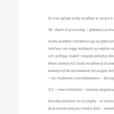
Dr Aron opisuje osoby wrażliwe w ramach 4 
1)D -depth of processing – głębokość przet
Osoby wrażliwe charakteryzują się głębszy
telefonu i nie mając możliwości go nigdzie
cyfr, próbując znaleźć związek pomiędzy nim
innym znanym itd. Osoby wrażliwe przetwar
wolniejszy) lub nieświadomie (intuicyjnie d
– bez możliwości zwerbalizowania – dlaczeg
2) O – overstimulation – łatwość ulegania
Wysoka uważność na szczegóły – w intensyw
do przetwarzania jest bardzo dużo – powod