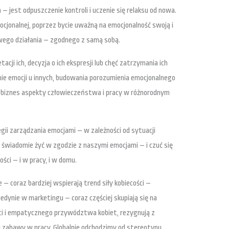
 jest odpuszczenie kontroli i uczenie się relaksu od nowa.
mocjonalnej, poprzez bycie uważną na emocjonalność swoją i
iwego działania – zgodnego z samą sobą.
acji ich, decyzja o ich ekspresji lub chęć zatrzymania ich
anie emocji u innych, budowania porozumienia emocjonalnego
z biznes aspekty człowieczeństwa i pracy w różnorodnym
egii zarządzania emocjami – w zależności od sytuacji
 świadomie żyć w zgodzie z naszymi emocjami – i czuć się
ości – i w pracy, i w domu.
 – coraz bardziej wspierają trend siły kobiecości –
dynie w marketingu – coraz częściej skupiają się na
ści i empatycznego przywództwa kobiet, rezygnują z
i zabawy w pracy. Globalnie odchodzimy od stereotypu