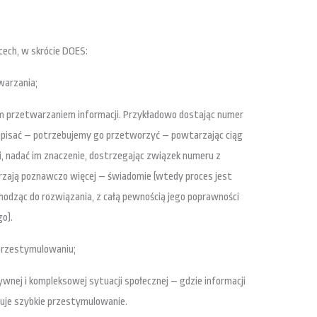
cech, w skrócie DOES:
warzania;
m przetwarzaniem informacji. Przykładowo dostając numer
 zapisać – potrzebujemy go przetworzyć – powtarzając ciąg
i, nadać im znaczenie, dostrzegając związek numeru z
zają poznawczo więcej – świadomie (wtedy proces jest
ochodząc do rozwiązania, z całą pewnością jego poprawności
o).
 przestymulowaniu;
nej i kompleksowej sytuacji społecznej – gdzie informacji
uje szybkie przestymulowanie.