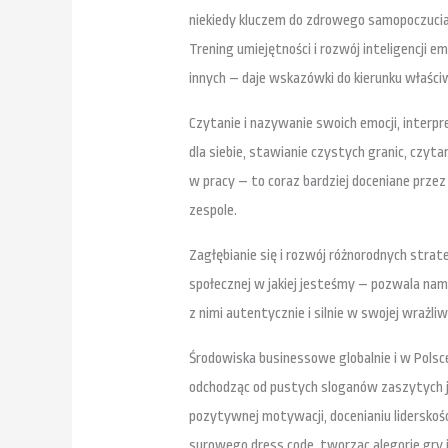
niekiedy kluczem do zdrowego samopoczucia –
Trening umiejętności i rozwój inteligencji e
innych – daje wskazówki do kierunku właśc
Czytanie i nazywanie swoich emocji, interpret
dla siebie, stawianie czystych granic, czyt
w pracy – to coraz bardziej doceniane prze
zespole.
Zagłębianie się i rozwój różnorodnych strat
społecznej w jakiej jesteśmy – pozwala nam
z nimi autentycznie i silnie w swojej wrażliw
Środowiska businessowe globalnie i w Polsce
odchodząc od pustych sloganów zaszytych je
pozytywnej motywacji, docenianiu lidersko
surowego dress code, tworząc alegorie gry 